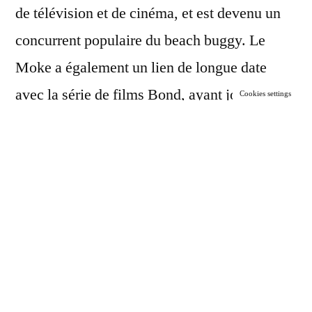
de télévision et de cinéma, et est devenu un
concurrent populaire du beach buggy. Le
Moke a également un lien de longue date
avec la série de films Bond, ayant joué dans
Cookies settings
des films tels que
Tu Ne Vis Que Deux Fois
(1967),
Vivre Et Laisser Mourir
(1973),
L’Espion Qui M’Aimait
(1977) et
Moonraker
(1979). Ces véhicules de loisirs sans
fioritures sont à peu près aussi basiques qu’ils
viennent, mais le 60e anniversaire Moke est
livré avec quelques fonctionnalités