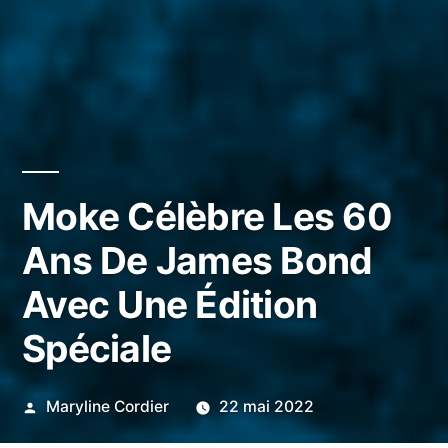
Moke Célèbre Les 60
Ans De James Bond
Avec Une Édition
Spéciale
Publié
Maryline Cordier
22 mai 2022
par