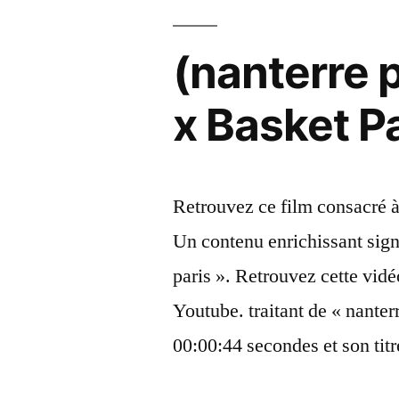
feat
(nanterre 
avec
les
x Basket Pa
OG
? »
Retrouvez ce film consacré à
Un contenu enrichissant si
paris ». Retrouvez cette vi
Youtube. traitant de « nanterr
00:00:44 secondes et son tit