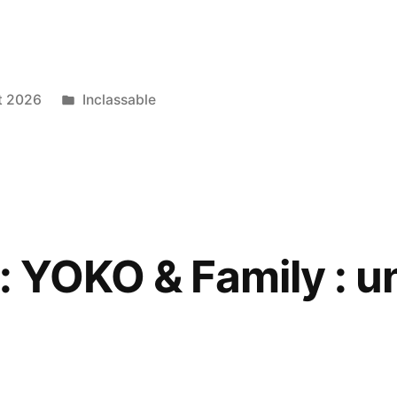
l-
s,Corbeil-
s
Publié
et 2026
Inclassable
dans
: YOKO & Family : u
ur