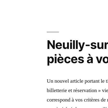
fans
par
:
Automob
le
Neuilly-sur
bénéfice
net
pièces à voi
du
géant
en
Un nouvel article portant le t
crise
billetterie et réservation » 
Volkswa
correspond à vos critères de
chute