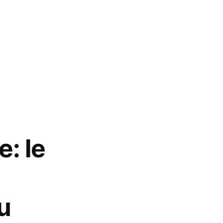
e: le
u