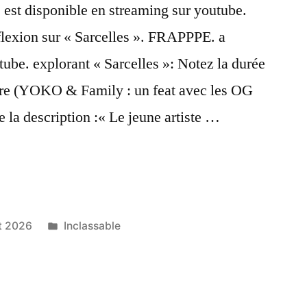
 est disponible en streaming sur youtube.
lexion sur « Sarcelles ». FRAPPPE. a
tube. explorant « Sarcelles »: Notez la durée
titre (YOKO & Family : un feat avec les OG
»
de la description :« Le jeune artiste …
les):
Publié
et 2026
Inclassable
dans