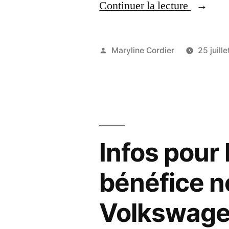
« (nante
Continuer la lecture
paris):
Détecti
Publié
Maryline Cordier
25 juill
Nanterr
par
92
x
Basket
Infos pour 
Paris
14 »
bénéfice n
Volkswagen