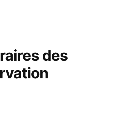
oraires des
ervation