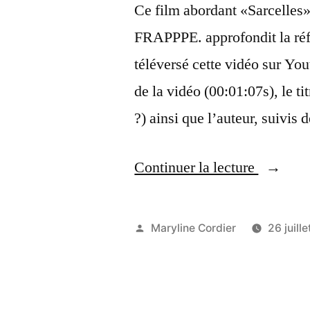
Centre
Ce film abordant «Sarcelles»
de
FRAPPPE. approfondit la réf
Secours
téléversé cette vidéo sur You
–
de la vidéo (00:01:07s), le 
311218 
?) ainsi que l’auteur, suivis 
« (Sarcel
Continuer la lecture
YOKO
&
Publié
Maryline Cordier
26 juill
Family
par
:
un