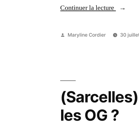
« Corbei
Continuer la lecture
Essonne
Essonne
Publié
Maryline Cordier
30 juill
–
par
Le
ministre
de
(Sarcelles)
l’Intérie
en
les OG ?
visite
au