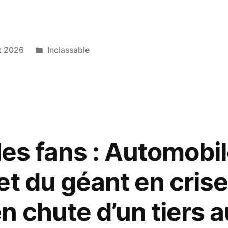
rre
ons
Publié
et 2026
Inclassable
e
dans
les fans : Automobil
et du géant en crise
 chute d’un tiers a