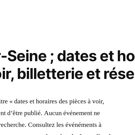
dans
ile:
-Seine ; dates et h
r, billetterie et rés
itre « dates et horaires des pièces à voir,
vient d’être publié. Aucun événement ne
gen
 recherche. Consultez les événéments à