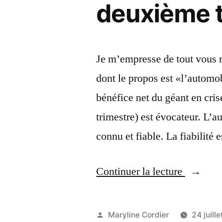
deuxième t
Je m’empresse de tout vous ré
dont le propos est «l’automob
bénéfice net du géant en cri
trimestre) est évocateur. L’
connu et fiable. La fiabilité
« Infos
Continuer la lecture
pour
les
Publié
Maryline Cordier
24 juill