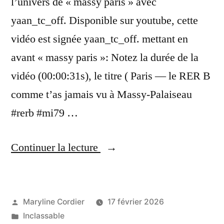
l’univers de « massy paris » avec
yaan_tc_off. Disponible sur youtube, cette
vidéo est signée yaan_tc_off. mettant en
avant « massy paris »: Notez la durée de la
vidéo (00:00:31s), le titre ( Paris — le RER B
comme t’as jamais vu à Massy-Palaiseau
#rerb #mi79 …
« (massy
Continuer la lecture
paris):
🇫🇷
Paris
Publié
Maryline Cordier
17 février 2026
par
Publié
Inclassable
—