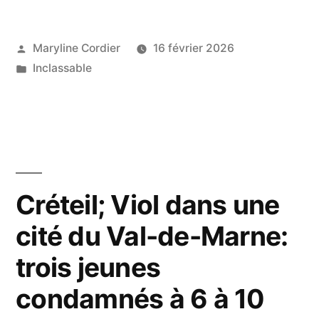
passionnés
cet
Publié
Maryline Cordier
16 février 2026
par
Publié
Inclassable
article
dans
:
Un
nouveau
service
Créteil; Viol dans une
automobile
cité du Val-de-Marne:
de
proximité
trois jeunes
à
condamnés à 6 à 10
Latour-