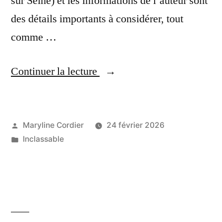
sur Seine) et les informations de l’auteur sont
des détails importants à considérer, tout
comme …
« (vitry-
Continuer la lecture
sur-
seine):
Marché
Publié
Maryline Cordier
24 février 2026
par
Publié
Inclassable
d’hiver
dans
à
Vitry
sur
Seine »