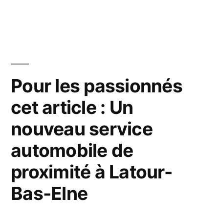
dans
le
RER
B
comme
Pour les passionnés
t’as
cet article : Un
jamais
vu
nouveau service
à
automobile de
Massy-
proximité à Latour-
Palaiseau
Bas-Elne
#rerb
#mi79