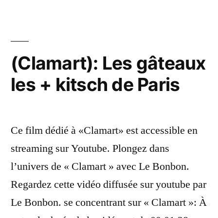
CAR
–
Saint-
(Clamart): Les gâteaux
Germain-
les + kitsch de Paris
en-
Laye,
Yvelines »
Ce film dédié à «Clamart» est accessible en
streaming sur Youtube. Plongez dans
l’univers de « Clamart » avec Le Bonbon.
Regardez cette vidéo diffusée sur youtube par
Le Bonbon. se concentrant sur « Clamart »: À