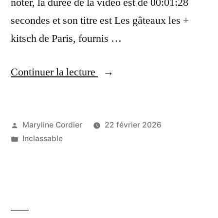
noter, la durée de la vidéo est de 00:01:28
secondes et son titre est Les gâteaux les +
kitsch de Paris, fournis …
« (Clamart):
Continuer la lecture
Les
gâteaux
les
Publié
Maryline Cordier
22 février 2026
par
Publié
Inclassable
+
dans
kitsch
de
Paris »