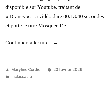
disponible sur Youtube. traitant de
« Drancy »: La vidéo dure 00:13:40 secondes
et porte le titre Mosquée De …
« Drancy,Mosquée
Continuer la lecture
De
Drancy
Ramadan
Publié
Maryline Cordier
20 février 2026
par
Publié
Inclassable
2025
dans
مسجد
درنسي
بباريس