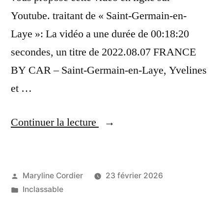
Youtube. traitant de « Saint-Germain-en-
Laye »: La vidéo a une durée de 00:18:20
secondes, un titre de 2022.08.07 FRANCE
BY CAR – Saint-Germain-en-Laye, Yvelines
et …
« Saint-
Continuer la lecture
Germain-
en-
Laye,2022.08.07
Publié
Maryline Cordier
23 février 2026
par
Publié
Inclassable
FRANCE
dans
BY