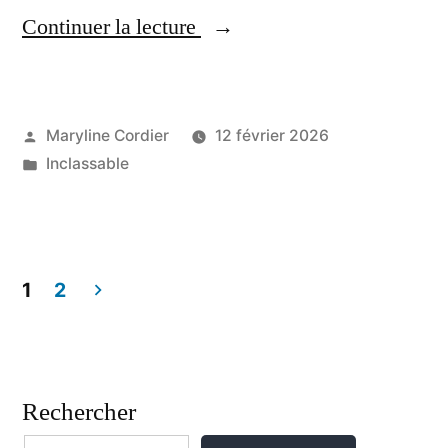
« Créteil;
Continuer la lecture
Viol
dans
une
Publié
Maryline Cordier
12 février 2026
par
Publié
Inclassable
cité
dans
du
Val-
de-
1
2
Marne:
Pagination
trois
des
jeunes
Rechercher
publications
condamnés