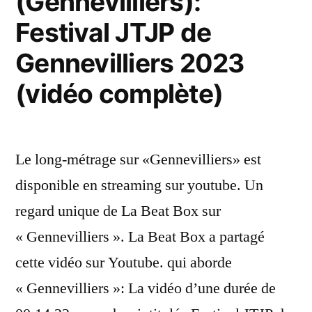
(Gennevilliers):
10
Festival JTJP de
000
miles
Gennevilliers 2023
en
(vidéo complète)
220
ch,
485
Le long-métrage sur «Gennevilliers» est
kg
disponible en streaming sur youtube. Un
maniaque »
regard unique de La Beat Box sur
« Gennevilliers ». La Beat Box a partagé
cette vidéo sur Youtube. qui aborde
« Gennevilliers »: La vidéo d’une durée de