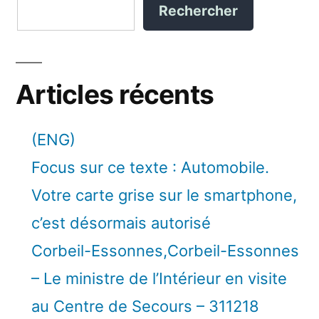
Rechercher
à
6
à
Articles récents
10
ans
(ENG)
de
Focus sur ce texte : Automobile.
prison »
Votre carte grise sur le smartphone,
c’est désormais autorisé
Corbeil-Essonnes,Corbeil-Essonnes
– Le ministre de l’Intérieur en visite
au Centre de Secours – 311218