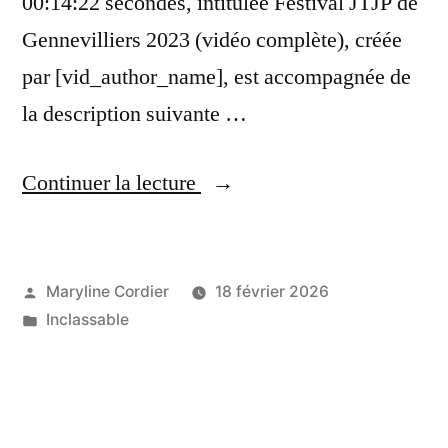
00:14:22 secondes, intitulée Festival JTJP de
Gennevilliers 2023 (vidéo complète), créée
par [vid_author_name], est accompagnée de
la description suivante …
« (Gennevilliers):
Continuer la lecture
Festival
JTJP
de
Publié
Maryline Cordier
18 février 2026
par
Publié
Inclassable
Gennevilliers
dans
2023
(vidéo
complète) »