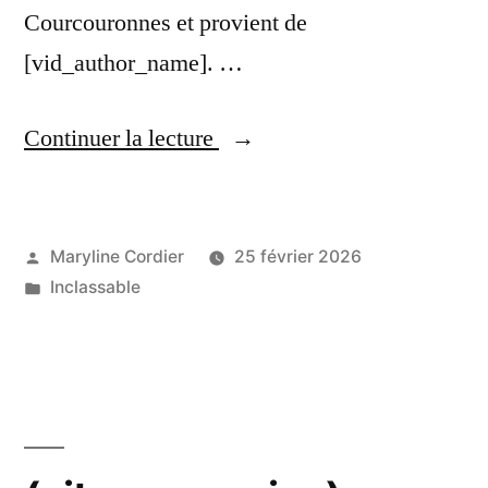
Courcouronnes et provient de
[vid_author_name]. …
« Évry-
Continuer la lecture
Courcouronnes,Petit
spot
sur
Publié
Maryline Cordier
25 février 2026
par
Publié
Inclassable
le
dans
réseau
Keolis
TISSE
à