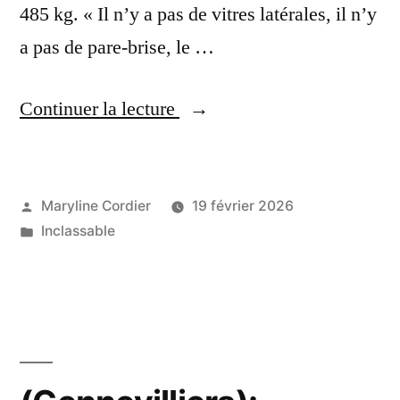
485 kg. « Il n’y a pas de vitres latérales, il n’y
a pas de pare-brise, le …
« La
Continuer la lecture
vie
avec
la
Publié
Maryline Cordier
19 février 2026
par
Publié
Inclassable
Caterham
dans
la
plus
folle
: