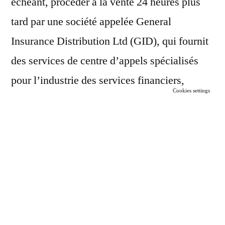
échéant, procéder à la vente 24 heures plus
tard par une société appelée General
Insurance Distribution Ltd (GID), qui fournit
des services de centre d’appels spécialisés
pour l’industrie des services financiers,
Cookies settings
offrant des niveaux élevés de conformité et
d’expertise.
Lee Coomber, Directeur des agents de vente
RAC chez Assurant, qui collabore avec le
RAC dans les secteurs des concessionnaires
et de l’après-vente, a déclaré: “L’assurance