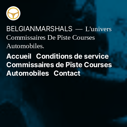
Aller
au
contenu
BELGIANMARSHALS
L'univers
Commissaires De Pïste Courses
Automobiles.
Accueil
Conditions de service
Commissaires de Pïste Courses
Automobiles
Contact