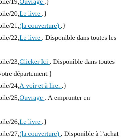
bile/19,
Ouvrage
.}
bile/20,
Le livre
.}
bile/21,
(la couverture)
.}
bile/22,
Le livre
. Disponible dans toutes les
bile/23,
Clicker Ici
. Disponible dans toutes
votre département.}
bile/24,
A voir et à lire.
.}
bile/25,
Ouvrage
. A emprunter en
bile/26,
Le livre
.}
bile/27,
(la couverture)
. Disponible à l’achat