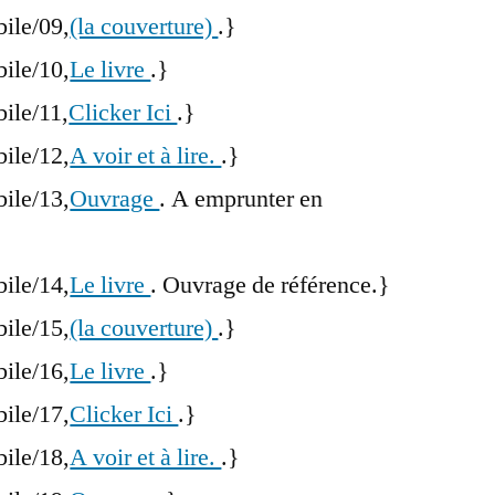
bile/09,
(la couverture)
.}
bile/10,
Le livre
.}
bile/11,
Clicker Ici
.}
bile/12,
A voir et à lire.
.}
bile/13,
Ouvrage
. A emprunter en
bile/14,
Le livre
. Ouvrage de référence.}
bile/15,
(la couverture)
.}
bile/16,
Le livre
.}
bile/17,
Clicker Ici
.}
bile/18,
A voir et à lire.
.}