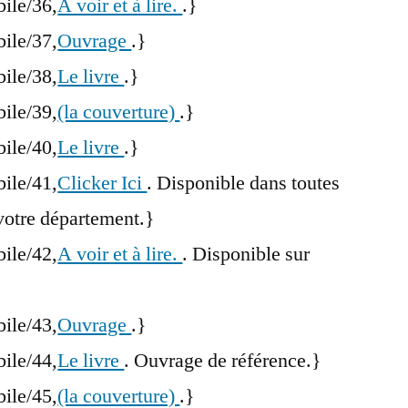
bile/36,
A voir et à lire.
.}
bile/37,
Ouvrage
.}
bile/38,
Le livre
.}
bile/39,
(la couverture)
.}
bile/40,
Le livre
.}
bile/41,
Clicker Ici
. Disponible dans toutes
votre département.}
bile/42,
A voir et à lire.
. Disponible sur
bile/43,
Ouvrage
.}
bile/44,
Le livre
. Ouvrage de référence.}
bile/45,
(la couverture)
.}