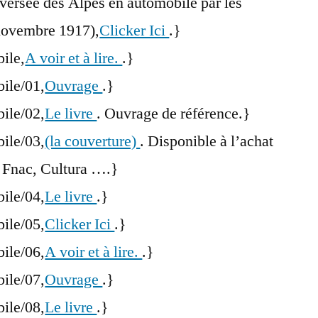
raversée des Alpes en automobile par les
-novembre 1917),
Clicker Ici
.}
bile,
A voir et à lire.
.}
bile/01,
Ouvrage
.}
bile/02,
Le livre
. Ouvrage de référence.}
bile/03,
(la couverture)
. Disponible à l’achat
 Fnac, Cultura ….}
bile/04,
Le livre
.}
bile/05,
Clicker Ici
.}
bile/06,
A voir et à lire.
.}
bile/07,
Ouvrage
.}
bile/08,
Le livre
.}