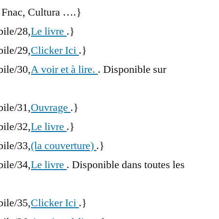
 Fnac, Cultura ….}
bile/28,
Le livre
.}
bile/29,
Clicker Ici
.}
bile/30,
A voir et à lire.
. Disponible sur
bile/31,
Ouvrage
.}
bile/32,
Le livre
.}
bile/33,
(la couverture)
.}
bile/34,
Le livre
. Disponible dans toutes les
bile/35,
Clicker Ici
.}