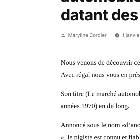
datant des
Publié
Maryline Cordier
1 janvi
par
Nous venons de découvrir ce 
Avec régal nous vous en prés
Son titre (Le marché automobi
années 1970) en dit long.
Annoncé sous le nom «d’an
», le pigiste est connu et fiab