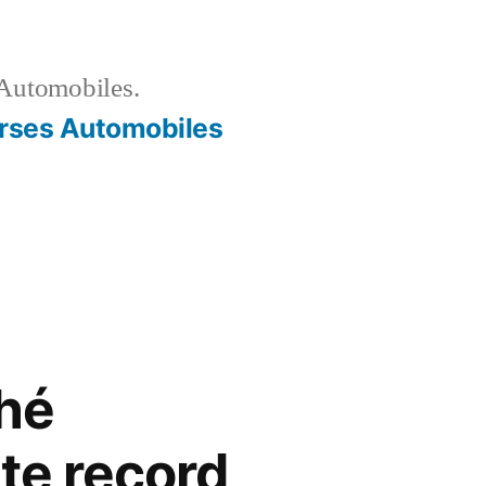
Automobiles.
rses Automobiles
ché
ste record