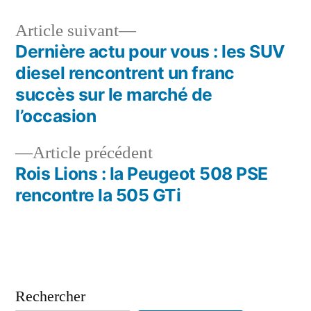
Article
Article suivant
suivant :
Dernière actu pour vous : les SUV
Navigation
diesel rencontrent un franc
de
succès sur le marché de
l’occasion
l’article
Article
Article précédent
précédent :
Rois Lions : la Peugeot 508 PSE
rencontre la 505 GTi
Rechercher