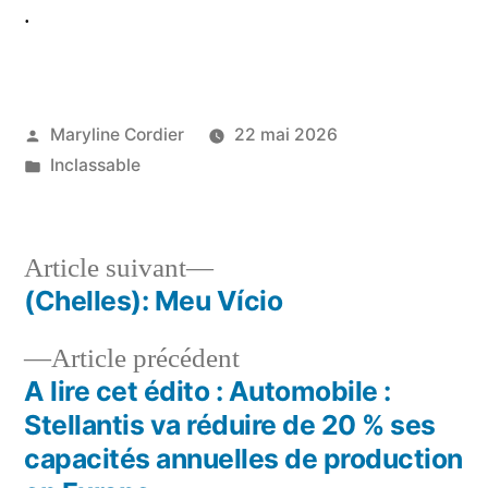
.
Publié
Maryline Cordier
22 mai 2026
par
Publié
Inclassable
dans
Article
Article suivant
suivant :
(Chelles): Meu Vício
Navigation
Article
Article précédent
de
précédent :
A lire cet édito : Automobile :
l’article
Stellantis va réduire de 20 % ses
capacités annuelles de production