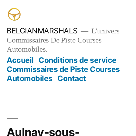
Aller
au
contenu
BELGIANMARSHALS
L'univers
Commissaires De Pïste Courses
Automobiles.
Accueil
Conditions de service
Commissaires de Pïste Courses
Automobiles
Contact
Aulnay-sous-