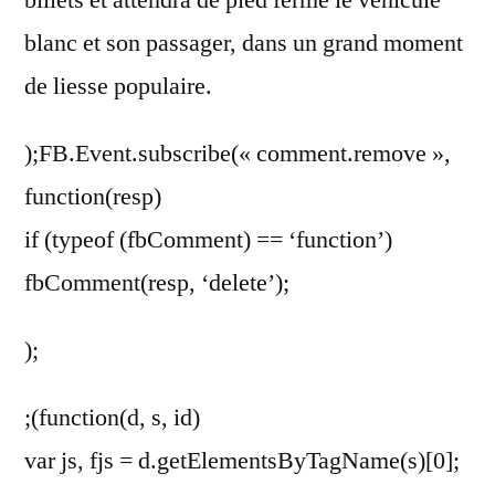
billets et attendra de pied ferme le véhicule
blanc et son passager, dans un grand moment
de liesse populaire.
);FB.Event.subscribe(« comment.remove »,
function(resp)
if (typeof (fbComment) == ‘function’)
fbComment(resp, ‘delete’);
);
;(function(d, s, id)
var js, fjs = d.getElementsByTagName(s)[0];