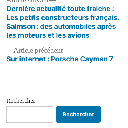
Article suivant
suivant :
Dernière actualité toute fraiche :
Navigation
Les petits constructeurs français.
de
Salmson : des automobiles après
les moteurs et les avions
l’article
Article
Article précédent
précédent :
Sur internet : Porsche Cayman 7
Rechercher
Rechercher