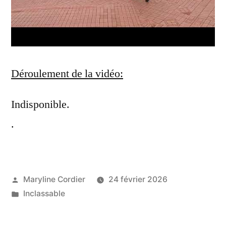
Déroulement de la vidéo:
Indisponible.
.
Publié
Maryline Cordier
24 février 2026
par
Publié
Inclassable
dans