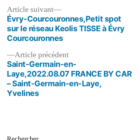
Article
Article suivant
suivant :
Évry-Courcouronnes,Petit spot
Navigation
sur le réseau Keolis TISSE à Évry
de
Courcouronnes
l’article
Article
Article précédent
précédent :
Saint-Germain-en-
Laye,2022.08.07 FRANCE BY CAR
– Saint-Germain-en-Laye,
Yvelines
Rechercher