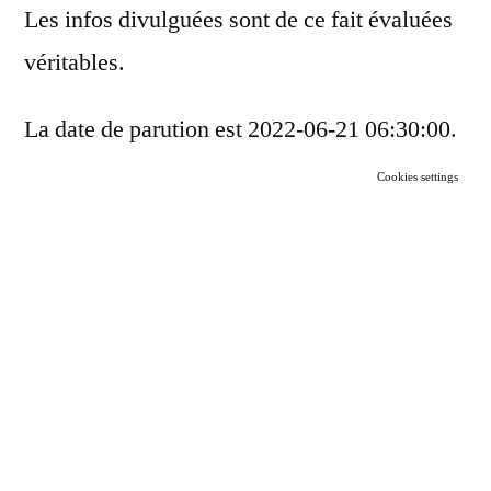
Les infos divulguées sont de ce fait évaluées
véritables.
La date de parution est 2022-06-21 06:30:00.
Cookies settings
Si, esthétiquement, ce restomod ressemble
comme deux gouttes d’eau au modèle
original, sous le capot, c’est une autre
histoire.
Livres sur un thème similaire:
À travers l’Inde en automobile/26,
Le livre
.