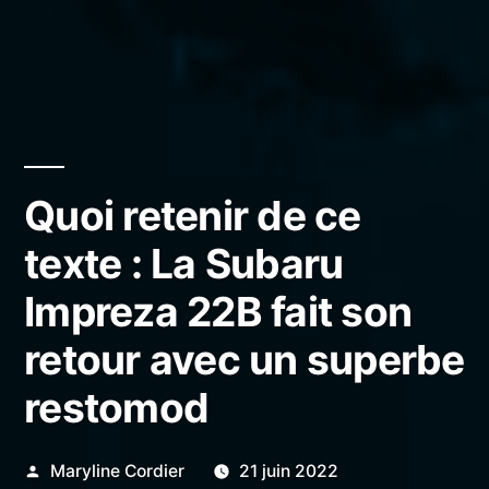
Quoi retenir de ce
texte : La Subaru
Impreza 22B fait son
retour avec un superbe
restomod
Publié
Maryline Cordier
21 juin 2022