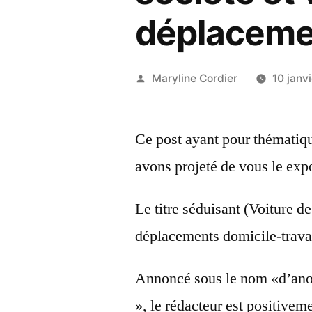
déplacemen
Publié
Maryline Cordier
10 janv
par
Ce post ayant pour thématiqu
avons projeté de vous le expo
Le titre séduisant (Voiture de
déplacements domicile-travail
Annoncé sous le nom «d’an
», le rédacteur est positivem