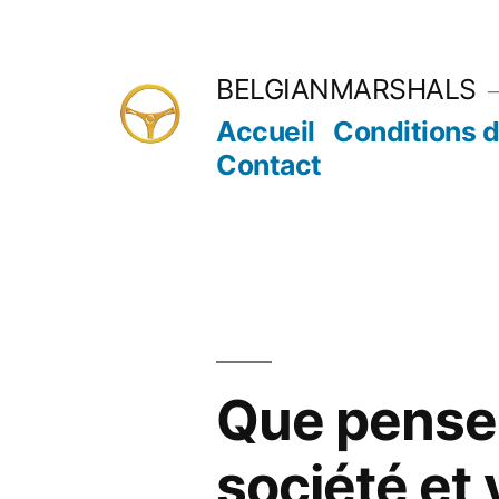
Aller
au
BELGIANMARSHALS
contenu
Accueil
Conditions d
Contact
Que penser
société et 