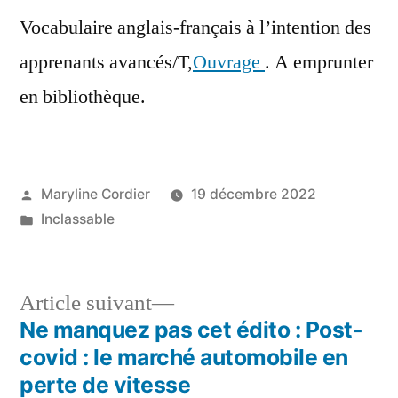
Vocabulaire anglais-français à l’intention des
apprenants avancés/T,
Ouvrage
. A emprunter
en bibliothèque.
Publié
Maryline Cordier
19 décembre 2022
par
Publié
Inclassable
dans
Article
Article suivant
suivant :
Ne manquez pas cet édito : Post-
Navigation
covid : le marché automobile en
de
perte de vitesse