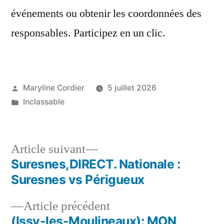
événements ou obtenir les coordonnées des
responsables. Participez en un clic.
Publié
Maryline Cordier
5 juillet 2026
par
Publié
Inclassable
dans
Article
Article suivant
suivant :
Suresnes,DIRECT. Nationale :
Navigation
Suresnes vs Périgueux
de
Article
Article précédent
l’article
précédent :
(Issy-les-Moulineaux): MON