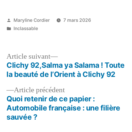
Publié
Maryline Cordier
7 mars 2026
par
Publié
Inclassable
dans
Article
Article suivant
suivant :
Clichy 92,Salma ya Salama ! Toute
Navigation
la beauté de l’Orient à Clichy 92
de
Article
Article précédent
l’article
précédent :
Quoi retenir de ce papier :
Automobile française : une filière
sauvée ?