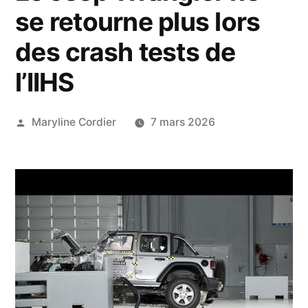
se retourne plus lors
des crash tests de
l’IIHS
Publié
Maryline Cordier
7 mars 2026
par