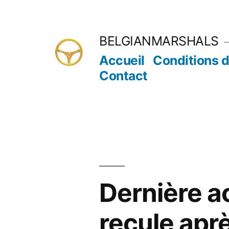
Aller
au
BELGIANMARSHALS
contenu
Accueil
Conditions d
Contact
Dernière ac
recule aprè