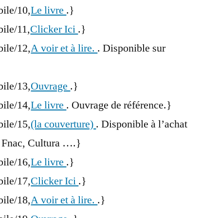
bile/10,
Le livre
.}
bile/11,
Clicker Ici
.}
bile/12,
A voir et à lire.
. Disponible sur
bile/13,
Ouvrage
.}
bile/14,
Le livre
. Ouvrage de référence.}
bile/15,
(la couverture)
. Disponible à l’achat
 Fnac, Cultura ….}
bile/16,
Le livre
.}
bile/17,
Clicker Ici
.}
bile/18,
A voir et à lire.
.}