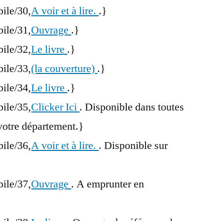
bile/30,
A voir et à lire.
.}
bile/31,
Ouvrage
.}
bile/32,
Le livre
.}
bile/33,
(la couverture)
.}
bile/34,
Le livre
.}
bile/35,
Clicker Ici
. Disponible dans toutes
votre département.}
bile/36,
A voir et à lire.
. Disponible sur
bile/37,
Ouvrage
. A emprunter en