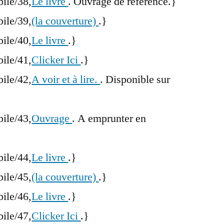
bile/38,
Le livre
. Ouvrage de référence.}
bile/39,
(la couverture)
.}
bile/40,
Le livre
.}
bile/41,
Clicker Ici
.}
bile/42,
A voir et à lire.
. Disponible sur
bile/43,
Ouvrage
. A emprunter en
bile/44,
Le livre
.}
bile/45,
(la couverture)
.}
bile/46,
Le livre
.}
bile/47,
Clicker Ici
.}