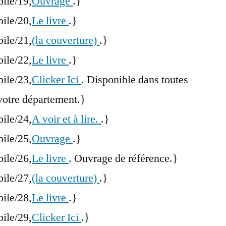
bile/19,
Ouvrage
.}
bile/20,
Le livre
.}
bile/21,
(la couverture)
.}
bile/22,
Le livre
.}
bile/23,
Clicker Ici
. Disponible dans toutes
votre département.}
bile/24,
A voir et à lire.
.}
bile/25,
Ouvrage
.}
bile/26,
Le livre
. Ouvrage de référence.}
bile/27,
(la couverture)
.}
bile/28,
Le livre
.}
bile/29,
Clicker Ici
.}