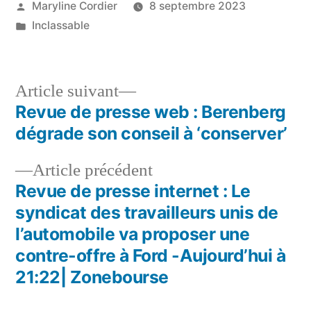
Publié
Maryline Cordier
8 septembre 2023
par
Publié
Inclassable
dans
Article
Article suivant
suivant :
Revue de presse web : Berenberg
Navigation
dégrade son conseil à ‘conserver’
de
Article
Article précédent
l’article
précédent :
Revue de presse internet : Le
syndicat des travailleurs unis de
l’automobile va proposer une
contre-offre à Ford -Aujourd’hui à
21:22| Zonebourse