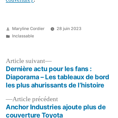
Publié
Maryline Cordier
28 juin 2023
par
Publié
Inclassable
dans
Article
Article suivant
suivant :
Dernière actu pour les fans :
Navigation
Diaporama – Les tableaux de bord
de
les plus ahurissants de l’histoire
l’article
Article
Article précédent
précédent :
Anchor Industries ajoute plus de
couverture Toyota