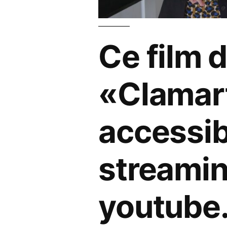
Ce film 
«Clamar
accessib
streamin
youtube