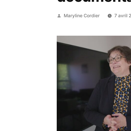
Publié
Maryline Cordier
7 avril
par