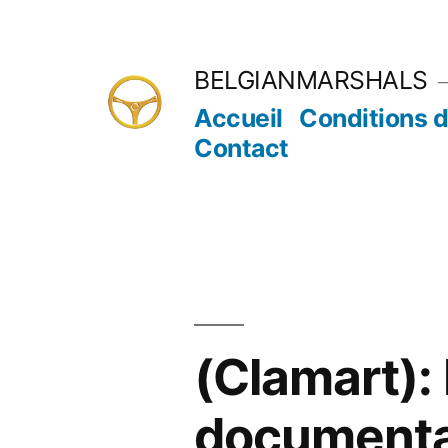
Aller
au
BELGIANMARSHALS
contenu
Accueil
Conditions d
Contact
(Clamart): 
documenta