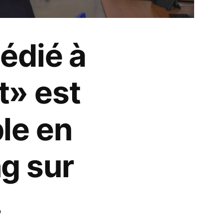
dédié à
t» est
le en
g sur
.