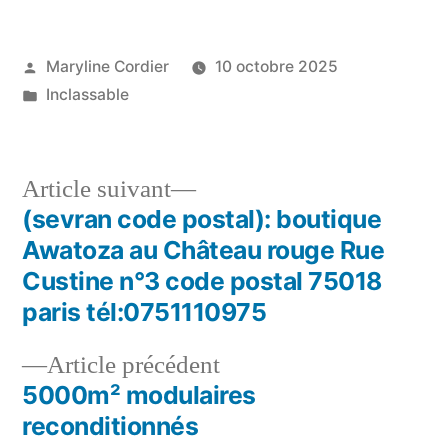
Publié
Maryline Cordier
10 octobre 2025
par
Publié
Inclassable
dans
Article
Article suivant
suivant :
(sevran code postal): boutique
Navigation
Awatoza au Château rouge Rue
de
Custine n°3 code postal 75018
paris tél:0751110975
l’article
Article
Article précédent
précédent :
5000m² modulaires
reconditionnés