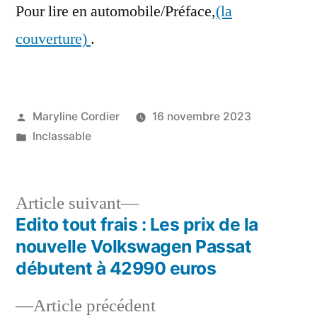
Pour lire en automobile/Préface,
(la
couverture)
.
Publié
Maryline Cordier
16 novembre 2023
par
Publié
Inclassable
dans
Article
Article suivant
suivant :
Edito tout frais : Les prix de la
Navigation
nouvelle Volkswagen Passat
de
débutent à 42990 euros
l’article
Article
Article précédent