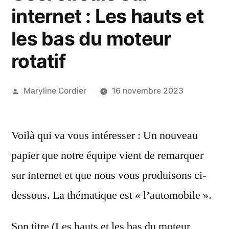
internet : Les hauts et
les bas du moteur
rotatif
Publié
Maryline Cordier
16 novembre 2023
par
Voilà qui va vous intéresser : Un nouveau
papier que notre équipe vient de remarquer
sur internet et que nous vous produisons ci-
dessous. La thématique est « l’automobile ».
Son titre (Les hauts et les bas du moteur