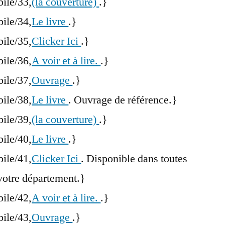
bile/33,
(la couverture)
.}
bile/34,
Le livre
.}
bile/35,
Clicker Ici
.}
bile/36,
A voir et à lire.
.}
bile/37,
Ouvrage
.}
bile/38,
Le livre
. Ouvrage de référence.}
bile/39,
(la couverture)
.}
bile/40,
Le livre
.}
bile/41,
Clicker Ici
. Disponible dans toutes
votre département.}
bile/42,
A voir et à lire.
.}
bile/43,
Ouvrage
.}