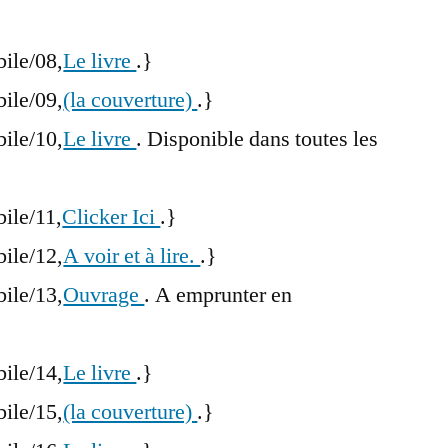
bile/08,
Le livre
.}
bile/09,
(la couverture)
.}
bile/10,
Le livre
. Disponible dans toutes les
bile/11,
Clicker Ici
.}
bile/12,
A voir et à lire.
.}
bile/13,
Ouvrage
. A emprunter en
bile/14,
Le livre
.}
bile/15,
(la couverture)
.}