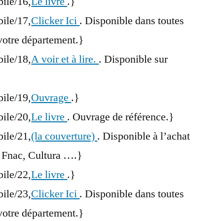
bile/16,
Le livre
.}
bile/17,
Clicker Ici
. Disponible dans toutes
votre département.}
bile/18,
A voir et à lire.
. Disponible sur
bile/19,
Ouvrage
.}
bile/20,
Le livre
. Ouvrage de référence.}
bile/21,
(la couverture)
. Disponible à l’achat
 Fnac, Cultura ….}
bile/22,
Le livre
.}
bile/23,
Clicker Ici
. Disponible dans toutes
votre département.}