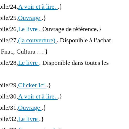
bile/24,
A voir et à lire.
.}
bile/25,
Ouvrage
.}
bile/26,
Le livre
. Ouvrage de référence.}
bile/27,
(la couverture)
. Disponible à l’achat
 Fnac, Cultura ….}
bile/28,
Le livre
. Disponible dans toutes les
bile/29,
Clicker Ici
.}
bile/30,
A voir et à lire.
.}
bile/31,
Ouvrage
.}
bile/32,
Le livre
.}