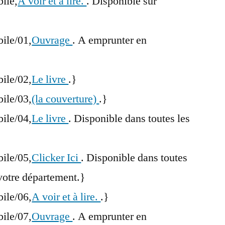
bile,
A voir et à lire.
. Disponible sur
bile/01,
Ouvrage
. A emprunter en
bile/02,
Le livre
.}
bile/03,
(la couverture)
.}
bile/04,
Le livre
. Disponible dans toutes les
bile/05,
Clicker Ici
. Disponible dans toutes
votre département.}
bile/06,
A voir et à lire.
.}
bile/07,
Ouvrage
. A emprunter en