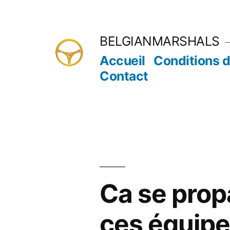
Aller
au
BELGIANMARSHALS
contenu
Accueil
Conditions d
Contact
Ca se propa
ces équip