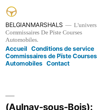
Aller
au
contenu
BELGIANMARSHALS
L'univers
Commissaires De Pïste Courses
Automobiles.
Accueil
Conditions de service
Commissaires de Pïste Courses
Automobiles
Contact
(Aulnay-sous-Bois):