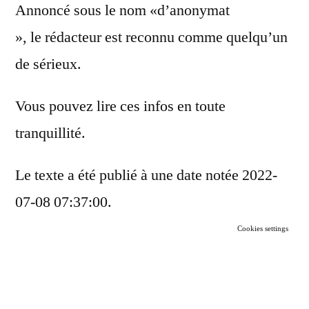
Annoncé sous le nom «d’anonymat
», le rédacteur est reconnu comme quelqu’un
de sérieux.
Vous pouvez lire ces infos en toute
tranquillité.
Le texte a été publié à une date notée 2022-
07-08 07:37:00.
Cookies settings
Votre navigateur WebKit n’étant pas à jour, le
site du Figaro risque de ne pas fonctionner
correctement . Il est conseillé de mettre à jour