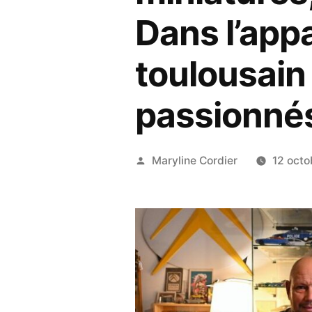
Dans l’app
toulousain
passionnés
Publié
Maryline Cordier
12 oct
par