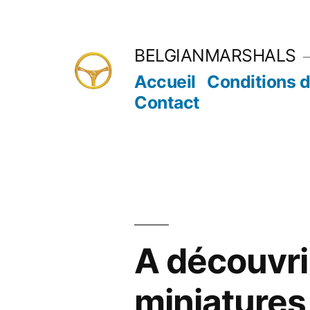
Aller
au
BELGIANMARSHALS
contenu
Accueil
Conditions d
Contact
A découvrir
miniatures