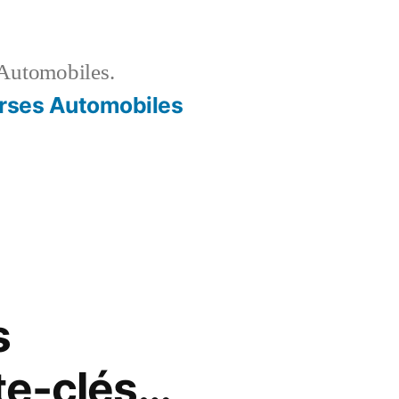
Automobiles.
rses Automobiles
s
te-clés…