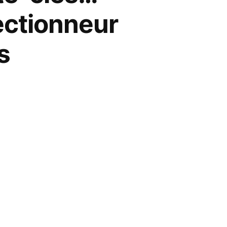
ectionneur
s