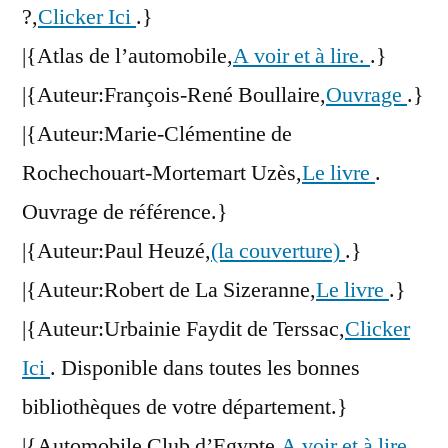
?,
Clicker Ici
.}
|{Atlas de l’automobile,
A voir et à lire.
.}
|{Auteur:François-René Boullaire,
Ouvrage
.}
|{Auteur:Marie-Clémentine de
Rochechouart-Mortemart Uzès,
Le livre
.
Ouvrage de référence.}
|{Auteur:Paul Heuzé,
(la couverture)
.}
|{Auteur:Robert de La Sizeranne,
Le livre
.}
|{Auteur:Urbainie Faydit de Terssac,
Clicker
Ici
. Disponible dans toutes les bonnes
bibliothèques de votre département.}
|{Automobile Club d’Egypte,
A voir et à lire.
.