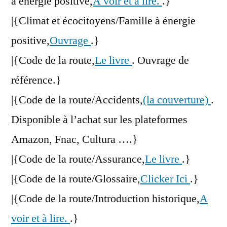
à énergie positive,
A voir et à lire.
.}
|{Climat et écocitoyens/Famille à énergie
positive,
Ouvrage
.}
|{Code de la route,
Le livre
. Ouvrage de
référence.}
|{Code de la route/Accidents,
(la couverture)
.
Disponible à l’achat sur les plateformes
Amazon, Fnac, Cultura ….}
|{Code de la route/Assurance,
Le livre
.}
|{Code de la route/Glossaire,
Clicker Ici
.}
|{Code de la route/Introduction historique,
A
voir et à lire.
.}