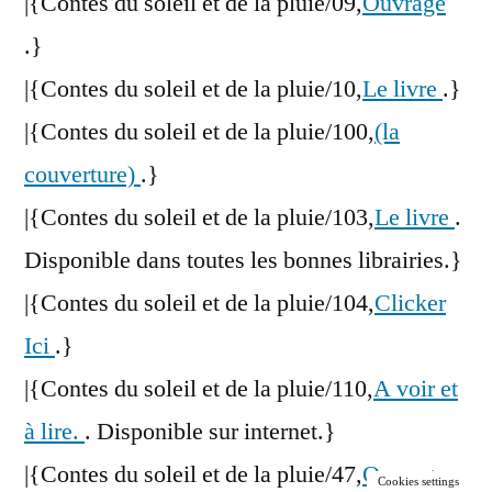
|{Contes du soleil et de la pluie/09,
Ouvrage
.}
|{Contes du soleil et de la pluie/10,
Le livre
.}
|{Contes du soleil et de la pluie/100,
(la
couverture)
.}
|{Contes du soleil et de la pluie/103,
Le livre
.
Disponible dans toutes les bonnes librairies.}
|{Contes du soleil et de la pluie/104,
Clicker
Ici
.}
|{Contes du soleil et de la pluie/110,
A voir et
à lire.
. Disponible sur internet.}
|{Contes du soleil et de la pluie/47,
Ouvrage
Cookies settings