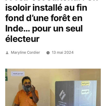
isoloir installé au fin
fond d’une forêt en
Inde… pour un seul
électeur
Publié
Maryline Cordier
13 mai 2024
par